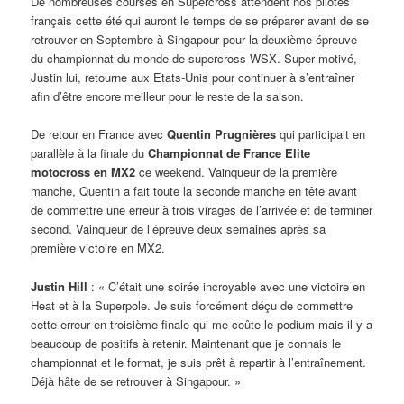
De nombreuses courses en Supercross attendent nos pilotes
français cette été qui auront le temps de se préparer avant de se
retrouver en Septembre à Singapour pour la deuxième épreuve
du championnat du monde de supercross WSX. Super motivé,
Justin lui, retourne aux Etats-Unis pour continuer à s’entraîner
afin d’être encore meilleur pour le reste de la saison.
De retour en France avec
Quentin Prugnières
qui participait en
parallèle à la finale du
Championnat de France Elite
motocross en MX2
ce weekend. Vainqueur de la première
manche, Quentin a fait toute la seconde manche en tête avant
de commettre une erreur à trois virages de l’arrivée et de terminer
second. Vainqueur de l’épreuve deux semaines après sa
première victoire en MX2.
Justin Hill
: « C’était une soirée incroyable avec une victoire en
Heat et à la Superpole. Je suis forcément déçu de commettre
cette erreur en troisième finale qui me coûte le podium mais il y a
beaucoup de positifs à retenir. Maintenant que je connais le
championnat et le format, je suis prêt à repartir à l’entraînement.
Déjà hâte de se retrouver à Singapour. »