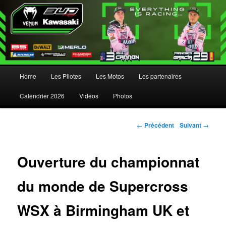
Menu principal
Home
Les Pilotes
Les Motos
Les partenaires
Aller au contenu principal
Aller au contenu secondaire
Calendrier 2026
Videos
Photos
Navigation des articles
←
Précédent
Suivant
→
Ouverture du championnat
du monde de Supercross
WSX à Birmingham UK et