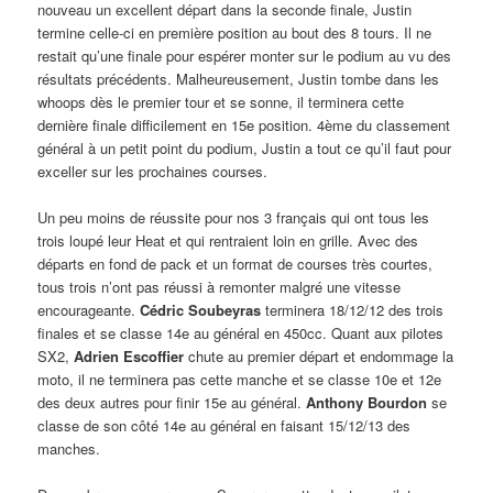
nouveau un excellent départ dans la seconde finale, Justin
termine celle-ci en première position au bout des 8 tours. Il ne
restait qu’une finale pour espérer monter sur le podium au vu des
résultats précédents. Malheureusement, Justin tombe dans les
whoops dès le premier tour et se sonne, il terminera cette
dernière finale difficilement en 15e position. 4ème du classement
général à un petit point du podium, Justin a tout ce qu’il faut pour
exceller sur les prochaines courses.
Un peu moins de réussite pour nos 3 français qui ont tous les
trois loupé leur Heat et qui rentraient loin en grille. Avec des
départs en fond de pack et un format de courses très courtes,
tous trois n’ont pas réussi à remonter malgré une vitesse
encourageante.
Cédric Soubeyras
terminera 18/12/12 des trois
finales et se classe 14e au général en 450cc. Quant aux pilotes
SX2,
Adrien Escoffier
chute au premier départ et endommage la
moto, il ne terminera pas cette manche et se classe 10e et 12e
des deux autres pour finir 15e au général.
Anthony Bourdon
se
classe de son côté 14e au général en faisant 15/12/13 des
manches.