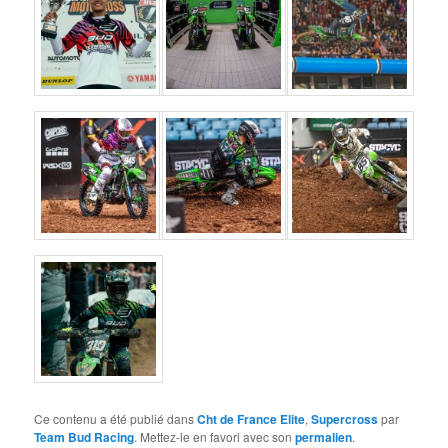
Ce contenu a été publié dans
Cht de France Elite
,
Supercross
par
Team Bud Racing
. Mettez-le en favori avec son
permalien
.