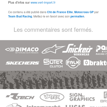
Plus d’infos sur
www.vert-import.fr
Ce contenu a été publié dans
Cht de France Elite
,
Motocross GP
par
Team Bud Racing
. Mettez-le en favori avec son
permalien
.
Les commentaires sont fermés.