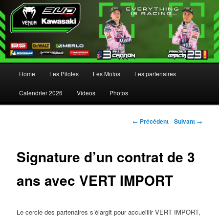
Menu principal
Home
Les Pilotes
Les Motos
Les partenaires
Aller au contenu principal
Aller au contenu secondaire
Calendrier 2026
Videos
Photos
Navigation des articles
←
Précédent
Suivant
→
Signature d’un contrat de 3
ans avec VERT IMPORT
Le cercle des partenaires s’élargit pour accueillir VERT IMPORT,